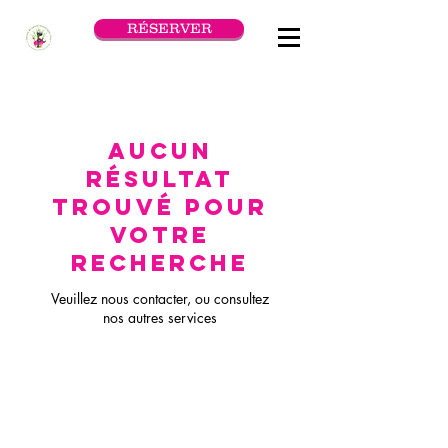
RÉSERVER
Aucun
résultat
trouvé pour
votre
recherche
Veuillez nous contacter, ou consultez
nos autres services
Courriel:
info@toroholistichealth.com
Téléphone:
514-940-0240