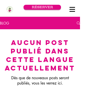
RÉSERVER
BLOG
Aucun post
publié dans
cette langue
actuellement
Dès que de nouveaux posts seront
publiés, vous les verrez ici.
Courriel:
info@toroholistichealth.com
Téléphone:
514-940-0240