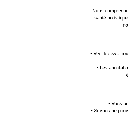
Nous comprenons 
santé holistique
no
• Veuillez svp no
• Les annulati
• Vous po
• Si vous ne pouv