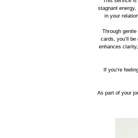
This service is
stagnant energy,
in your relatio
Through gentle 
cards, you’ll be
enhances clarity
If you’re feeli
As part of your jo