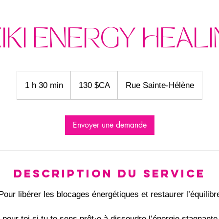
IKI ENERGY HEAL
130
dollars
1 h 30 min
1
130 $CA
Rue Sainte-Hélène
canadiens
3
0
m
Envoyer une demande
i
n
Description du service
Pour libérer les blocages énergétiques et restaurer l’équilibr
pour toi si tu te sens prêt·e à dissoudre l’énergie stagnante 