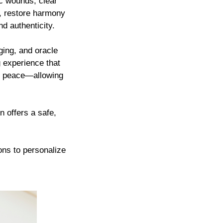
ic wounds, clear
, restore harmony
nd authenticity.
ging, and oracle
g experience that
er peace—allowing
n offers a safe,
-ons to personalize