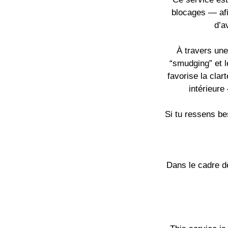
blocages — afi
d’a
À travers une
“smudging” et l
favorise la clar
intérieure
Si tu ressens bes
Dans le cadre de