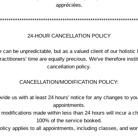
appréciées.
****************************************************************
24-HOUR CANCELLATION POLICY
 can be unpredictable, but as a valued client of our holistic 
ractitioners' time are equally precious. We've therefore insti
cancellation policy.
CANCELLATION/MODIFICATION POLICY:
ovide us with at least 24 hours' notice for any changes to yo
appointments.
 modifications made within less than 24 hours will incur a c
100% of the service booked.
policy applies to all appointments, including classes, and wo