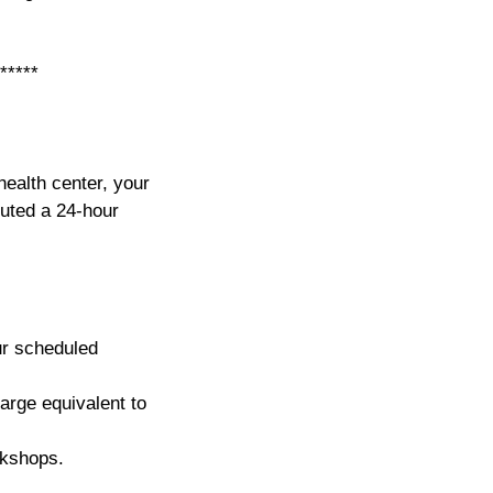
*****
health center, your
tuted a 24-hour
ur scheduled
harge equivalent to
rkshops.