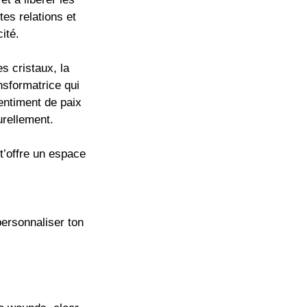
es relations et
ité.
s cristaux, la
nsformatrice qui
sentiment de paix
urellement.
 t’offre un espace
personnaliser ton