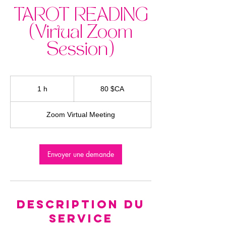
TAROT READING
(Virtual Zoom
Session)
80
dollars
1 h
1
80 $CA
canadiens
Zoom Virtual Meeting
Envoyer une demande
Description du
service