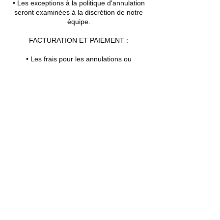
• Les exceptions à la politique d'annulation
seront examinées à la discrétion de notre
équipe.
FACTURATION ET PAIEMENT :
• Les frais pour les annulations ou
modifications à moins de 24 heures du
rendez-vous prévu vous seront facturés par
courriel.
• Le paiement de ces frais sera dû dans les
24 heures suivant l'annulation ou la
modification.
Votre coopération et votre compréhension
de notre politique d'annulation sont
grandement appréciées.
********************************************************
******************
24-HOUR CANCELLATION POLICY
We understand life can be unpredictable,